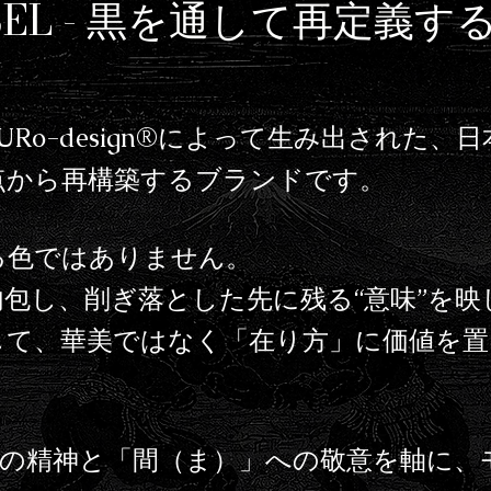
EL -
黒を通して再定義す
、96KURo-design®︎によって生み出さ
点から再構築するブランドです。
る色ではありません。
包し、削ぎ落とした先に残る“意味”を
して、華美ではなく「在り方」に価値を置
L は、利休の精神と「間（ま）」への敬意を軸