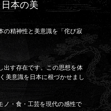
る日本の美
れた、日本の精神性と美意識を「侘び寂
映し出す存在です。この思想を体
く美意識を日本に根づかせまし
に、モノ・食・工芸を現代の感性で