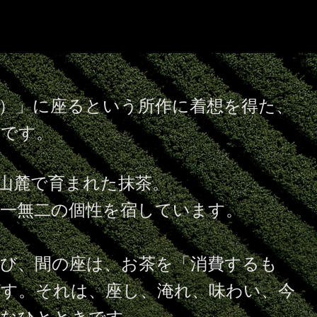
）」に座るという所作に着想を得た、
ドです。
山麓で育まれた抹茶。
一無二の個性を宿しています。
び、間の座は、お茶を「消費するも
す。それは、座し、淹れ、味わい、今