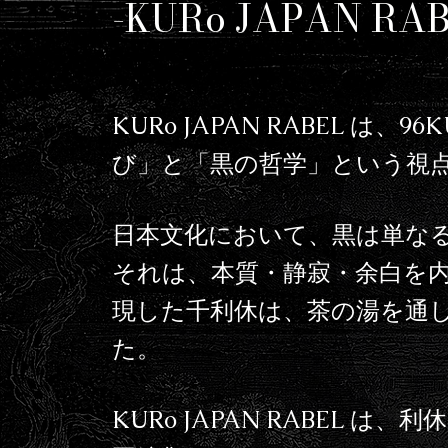
-KURo JAPAN RAB
KURo JAPAN RABEL は
び」と「黒の哲学」という視
日本文化において、黒は単な
それは、本質・静寂・余白を内
現した千利休は、茶の湯を通
た。
KURo JAPAN RABE