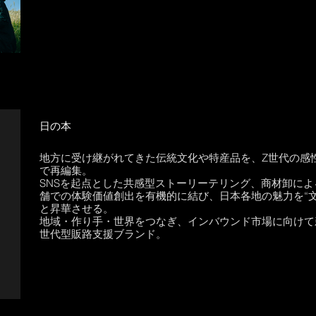
日の本
地方に受け継がれてきた伝統文化や特産品を、Z世代の感
で再編集。
SNSを起点とした共感型ストーリーテリング、商材卸に
舗での体験価値創出を有機的に結び、日本各地の魅力を“
と昇華させる。
地域・作り手・世界をつなぎ、インバウンド市場に向けて
世代型販路支援ブランド。