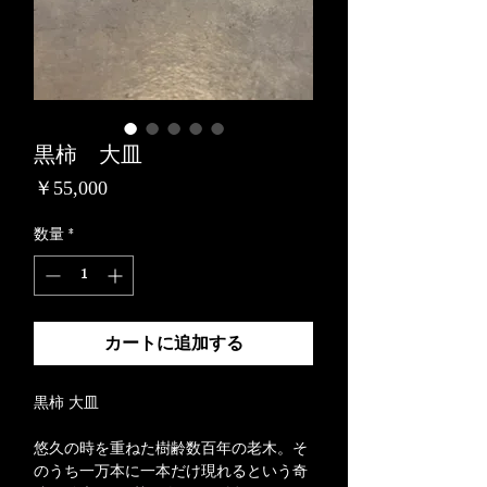
黒柿 大皿
価
￥55,000
格
数量
*
カートに追加する
黒柿 大皿
悠久の時を重ねた樹齢数百年の老木。そ
のうち一万本に一本だけ現れるという奇