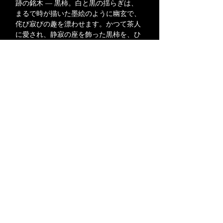
跡の銘木 ― 黒柿。白と黒の揺らぎは、
まるで時が描いた墨絵のように幽玄で、
侘び寂びの趣を漂わせます。かつて茶人
に愛され、静寂の座を飾った黒柿を、ひ
とつとして同じ模様のない木目は、一期
一会の出会いを宿し、手に取る人の心に
静かな余白をもたらします。華やかさで
はなく、移ろいゆく美を映す黒柿。その
深みは日常のなかに静謐な陰影を差し込
み、空間をやさしく包み込みます。
商品に関する詳細や実物のご確認をご希
望の方は、当ブランド公式メール、もし
くはInstagram DMにてお問い合わせくだ
さい。
特定商取引法に基づく表記
ご利用規約
よくあるご質問