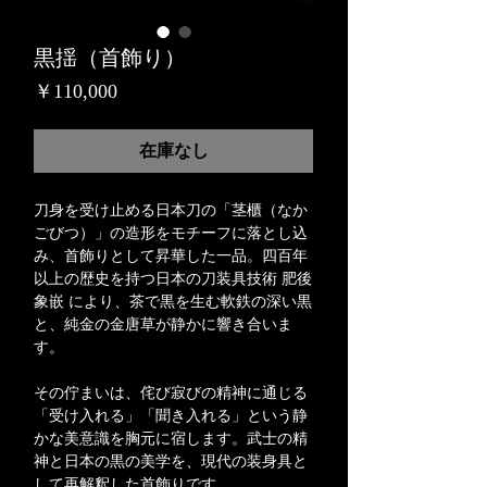
黒揺（首飾り）
価
￥110,000
格
在庫なし
刀身を受け止める日本刀の「茎櫃（なか
ごびつ）」の造形をモチーフに落とし込
み、首飾りとして昇華した一品。四百年
以上の歴史を持つ日本の刀装具技術 肥後
象嵌 により、茶で黒を生む軟鉄の深い黒
と、純金の金唐草が静かに響き合いま
す。
その佇まいは、侘び寂びの精神に通じる
「受け入れる」「聞き入れる」という静
かな美意識を胸元に宿します。武士の精
神と日本の黒の美学を、現代の装身具と
して再解釈した首飾りです。