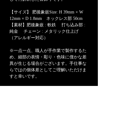
【サイズ】 肥後象嵌Size: H 39mm × W
12mm × D 1.8mm ネックレス部 50cm
【素材】肥後象嵌 : 軟鉄 打ち込み部 :
純金 チェーン : メタリック仕上げ
（アレルギー対応）
※一点一点、職人が手作業で製作するた
め、細部の表情・彫り・色味に僅かな差
異が生じる場合がございます。手仕事な
らではの個体差としてご理解いただけま
すと幸いです。
※完成まで約1ヶ月ほどお時間をいただ
いております。
本製品は職人による手作業で制作されて
おり、複数の職人が工程ごとに丁寧に仕
上げております。
返品について