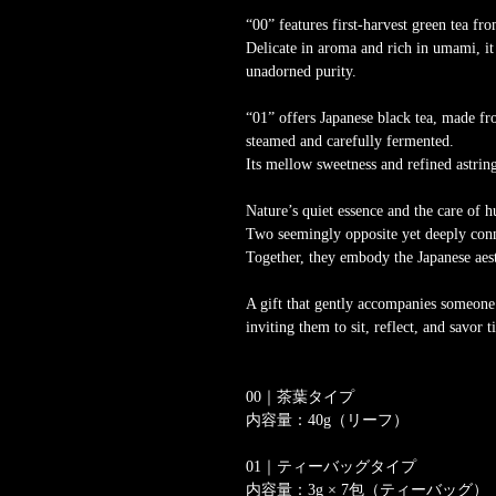
“00” features first-harvest green tea f
Delicate in aroma and rich in umami, it 
unadorned purity.
“01” offers Japanese black tea, made fr
steamed and carefully fermented.
Its mellow sweetness and refined astri
Nature’s quiet essence and the care of
Two seemingly opposite yet deeply conne
Together, they embody the Japanese aest
A gift that gently accompanies someo
inviting them to sit, reflect, and savor 
00｜茶葉タイプ
内容量：40g（リーフ）
01｜ティーバッグタイプ
内容量：3g × 7包（ティーバッグ）