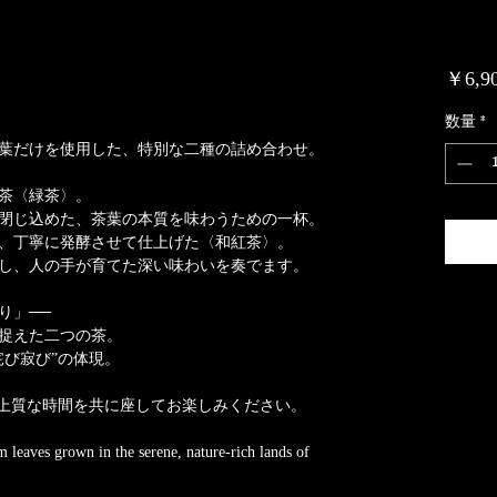
￥6,9
数量
*
葉だけを使用した、特別な二種の詰め合わせ。
番茶〈緑茶〉。
閉じ込めた、茶葉の本質を味わうための一杯。
し、丁寧に発酵させて仕上げた〈和紅茶〉。
し、人の手が育てた深い味わいを奏でます。
り」──
捉えた二つの茶。
侘び寂び”の体現。
、上質な時間を共に座してお楽しみください。
om leaves grown in the serene, nature-rich lands of