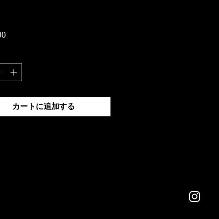
価
00
格
カートに追加する