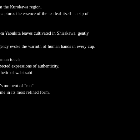
rom the Kurokawa region.
captures the essence of the tea leaf itself—a sip of
om Yabukita leaves cultivated in Shirakawa, gently
ngency evoke the warmth of human hands in every cup.
 human touch—
cted expressions of authenticity.
hetic of wabi-sabi.
ne’s moment of “ma”—
time in its most refined form.