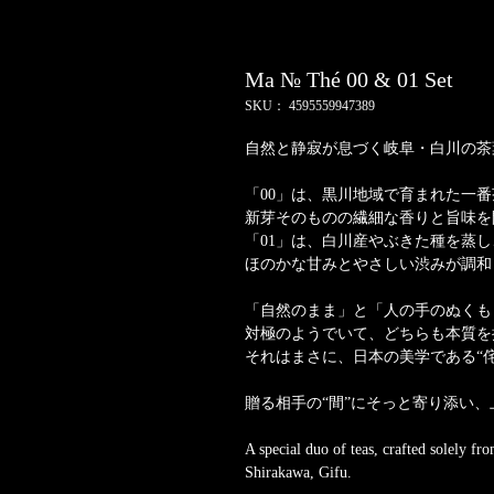
Ma № Thé 00 & 01 Set
SKU： 4595559947389
自然と静寂が息づく岐阜・白川の茶
「00」は、黒川地域で育まれた一
新芽そのものの繊細な香りと旨味を
「01」は、白川産やぶきた種を蒸
ほのかな甘みとやさしい渋みが調和
「自然のまま」と「人の手のぬくも
対極のようでいて、どちらも本質を
それはまさに、日本の美学である“
贈る相手の“間”にそっと寄り添い
A special duo of teas, crafted solely fr
Shirakawa, Gifu.