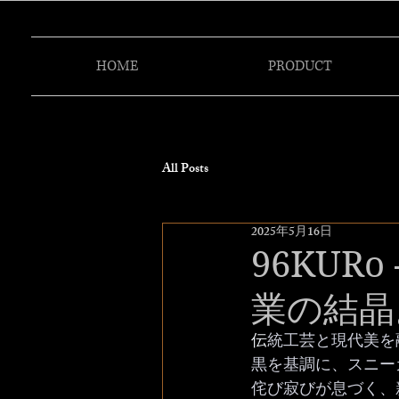
HOME
PRODUCT
All Posts
2025年5月16日
96KUR
業の結晶
伝
統工芸と現代美を融
黒を基調に、スニー
侘び寂びが息づく、