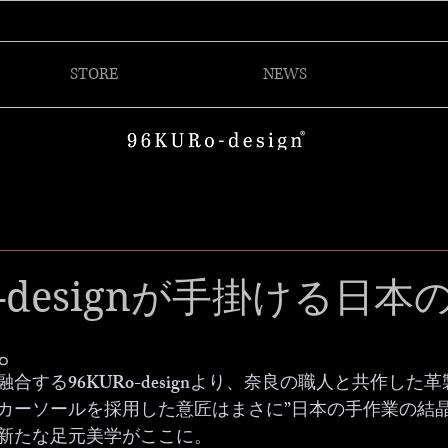
STORE
NEWS
o -designが手掛ける日本
。
合する96KURo-designより、奈良の職人と共作した
カーソールを採用した意匠はまさに”日本の手作業の結晶
新たな足元美学がここに。