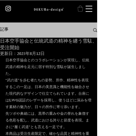
記事
日本空手協会と伝統武道の精神を纏う雪駄、
受注開始
更新日：
2025年8月12日
日本空手協会とのコラボレーションが実現し、伝統
武道の精神を足元に宿す特別な雪駄が誕生しまし
た。
“武の道”を歩む者たちの姿勢、所作、精神性を表現
するこの一足は、日本の美意識と機能性を融合させ
た現代的なデザインで仕立てられています。台座に
はLWG認証のレザーを採用し、使うほどに深みを増
す素材の魅力が、日々の所作に寄り添います。
先ツボや鼻緒には、黒帯の重みや金の誉れを象徴す
る色彩を配し、武道における誇りと節度を表現。ま
さに“履く武道”とも言える一足です。
本商品は受注生産限定で、確かな品質と精神性を重